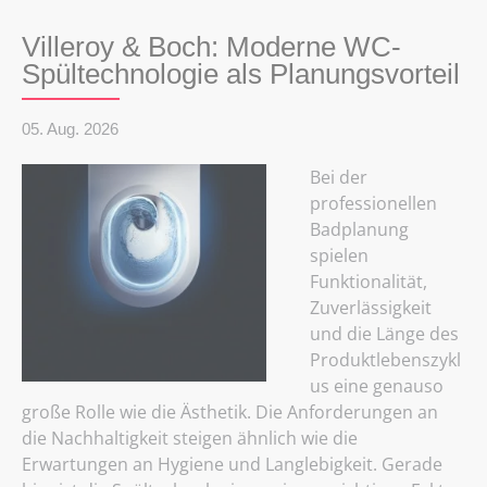
Villeroy & Boch: Moderne WC-
Spültechnologie als Planungsvorteil
05. Aug. 2026
Bei der
professionellen
Badplanung
spielen
Funktionalität,
Zuverlässigkeit
und die Länge des
Produktlebenszykl
us eine genauso
große Rolle wie die Ästhetik. Die Anforderungen an
die Nachhaltigkeit steigen ähnlich wie die
Erwartungen an Hygiene und Langlebigkeit. Gerade