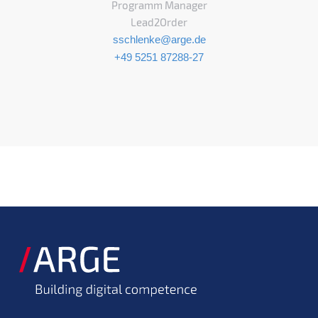
Programm Manager
Lead2Order
sschlenke@arge.de
+49 5251 87288-27